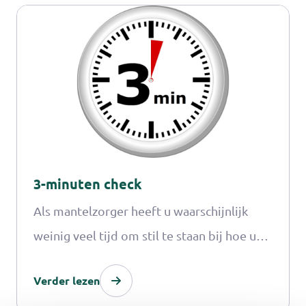
ook inkopen met een Pgb. Maar is dat altijd
mogelijk en verstandig? En wat kunt u
verder nog met een Pgb?
3-minuten check
Als mantelzorger heeft u waarschijnlijk
weinig veel tijd om stil te staan bij hoe u
zich voelt. Gaat de zorg u gemakkelijk af of
Verder lezen
vindt u het zwaar om voor uw naaste te