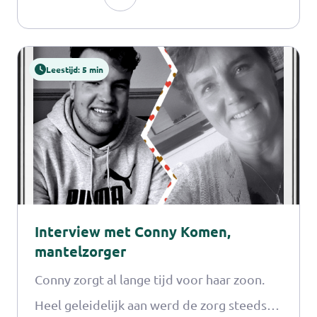
hun meer energie krijgen of beter kunnen
verdelen. Trainer Lia Timmer bedacht de
Leestijd: 5 min
workshop vanuit haar eigen ervaring als
trainer én als mantelzorger.
Interview met Conny Komen,
mantelzorger
Conny zorgt al lange tijd voor haar zoon.
Heel geleidelijk aan werd de zorg steeds