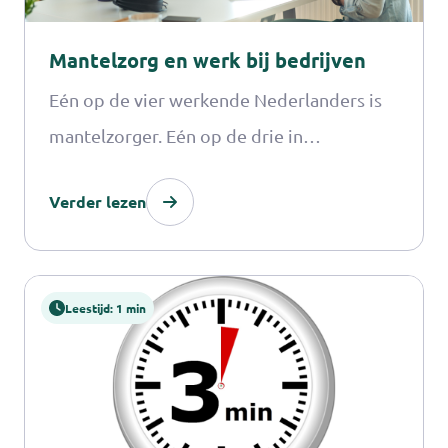
Mantelzorg en werk bij bedrijven
Eén op de vier werkende Nederlanders is
mantelzorger. Eén op de drie in
zorgorganisaties. Wie is mantelzorger in
Verder lezen
jouw organisatie? En hoe houdt die de
balans tussen mantelzorg en werk?
Leestijd: 1 min