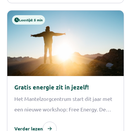
mantelzorgmakelaar kan dan direct aan de
slag met uitzoeken en berekenen.
Leestijd: 5 min
Gratis energie zit in jezelf!
Het Mantelzorgcentrum start dit jaar met
een nieuwe workshop: Free Energy. De
vitaliteitsworkshop is bedoeld voor
Verder lezen
mantelzorgers die zo ontdekken hoe zij