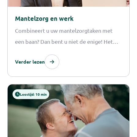
Mantelzorg en werk
Combineert u uw mantelzorgtaken met
een baan? Dan bent u niet de enige! Het
Mantelzorgcentrum ondersteunt u graag
Verder lezen
om de balans tussen de zorg voor uw
naaste en uw werk te vinden en te
behouden.
Leestijd: 10 min