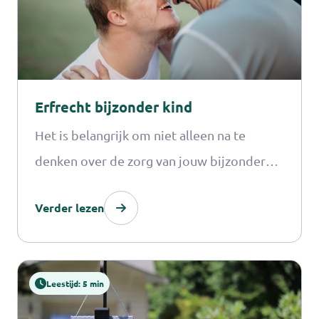
Erfrecht bijzonder kind
Het is belangrijk om niet alleen na te
denken over de zorg van jouw bijzondere
kind als je er niet meer bent, maar ook
Verder lezen
over de erfenis.
Leestijd: 5 min