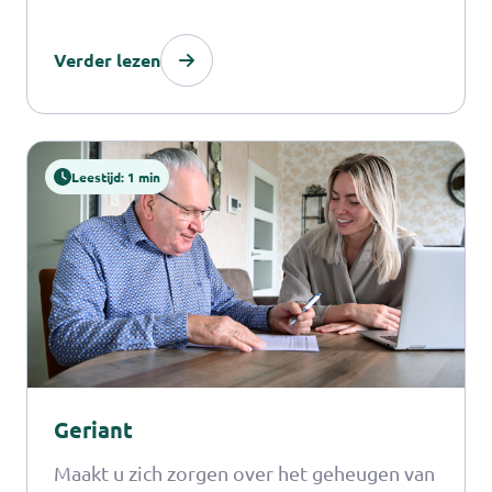
op het geheugen, denken en het dagelijks
Verder lezen
functioneren.
Leestijd: 1 min
Geriant
Maakt u zich zorgen over het geheugen van