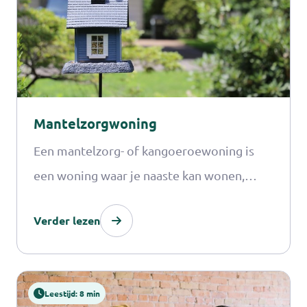
Mantelzorgwoning
Een mantelzorg- of kangoeroewoning is
een woning waar je naaste kan wonen,
zodat je op korte afstand de zorg aan jouw
Verder lezen
naaste kan verlenen.
Leestijd: 8 min