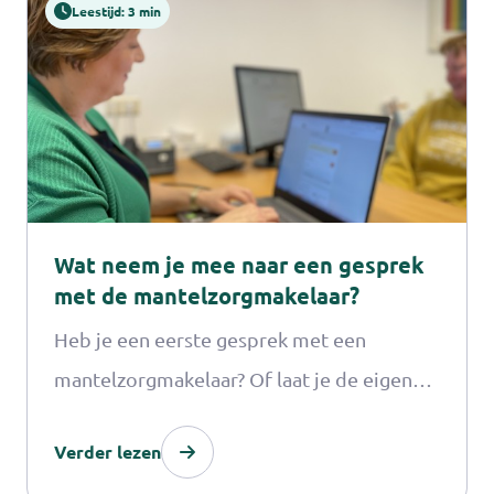
Leestijd: 3 min
vergadering of bijeenkomst. Voor alle
onderwerpen die met mantelzorg te
maken hebben, of het nu wmo, wlz of pgb
is, kunnen we een presentatie op maat
verzorgen. Neem contact met ons op voor
meer informatie.
Wat neem je mee naar een gesprek
met de mantelzorgmakelaar?
Heb je een eerste gesprek met een
mantelzorgmakelaar? Of laat je de eigen
bijdrage berekenen? Dan is het goed om
Verder lezen
een aantal documenten mee te nemen. De