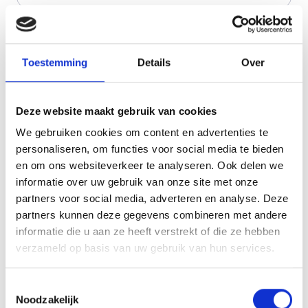
zorgen? Sta drie minuten stil bij uzelf door
een paar vragen te beantwoorden. Aan het
Leestijd: 1 min
eind van de check krijgt u bovenaan de
Toestemming
Details
Over
pagina uw score te zien. U kunt maximaal
30 punten scoren, dat betekent dat u de
Deze website maakt gebruik van cookies
zorg als zwaar ervaart.
We gebruiken cookies om content en advertenties te
personaliseren, om functies voor social media te bieden
en om ons websiteverkeer te analyseren. Ook delen we
informatie over uw gebruik van onze site met onze
partners voor social media, adverteren en analyse. Deze
Jonge mantelzorgers algemeen
partners kunnen deze gegevens combineren met andere
informatie die u aan ze heeft verstrekt of die ze hebben
Een jonge mantelzorger is een kind of
verzameld op basis van uw gebruik van hun services.
jongere die thuis woont met iemand die
langdurig ziek is, een handicap heeft of een
Toestemmingsselectie
Noodzakelijk
Verder lezen
psychische ziekte of verslaving. Het gaat