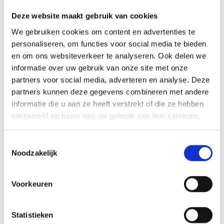
Deze website maakt gebruik van cookies
We gebruiken cookies om content en advertenties te
personaliseren, om functies voor social media te bieden
en om ons websiteverkeer te analyseren. Ook delen we
informatie over uw gebruik van onze site met onze
partners voor social media, adverteren en analyse. Deze
partners kunnen deze gegevens combineren met andere
informatie die u aan ze heeft verstrekt of die ze hebben
verzameld op basis van uw gebruik van hun services.
Workshop Boetseren voor jonge
Toestemmingsselectie
Noodzakelijk
mantelzorgers
Tijdens deze workshop boetseer je jouw
Voorkeuren
eigen kunstwerk. Het maakt niet uit of je
wel of geen ervaring met boetseren hebt.
Statistieken