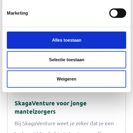
Verder lezen
Kunstenaar Sandra Vlegels legt je precies
Marketing
uit wat je moet doen.
Alles toestaan
Selectie toestaan
Weigeren
SkagaVenture voor jonge
mantelzorgers
Bij SkagaVenture weet je zeker dat je een