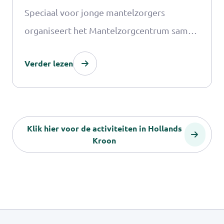
Speciaal voor jonge mantelzorgers
organiseert het Mantelzorgcentrum samen
met Alles Kids een magische StreetMagic
Verder lezen
workshop vol verwondering, plezier en
zelfvertrouwen.
Klik hier voor de activiteiten in Hollands
Kroon