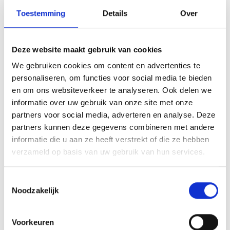
Toestemming
Details
Over
eigen bijdrage van de twee.
Moeten wij ons huis en vermogen opeten?
Deze website maakt gebruik van cookies
Nee, als je fiscaal partners bent (doordat je
We gebruiken cookies om content en advertenties te
personaliseren, om functies voor social media te bieden
getrouwd of geregistreerd partner van elkaar
en om ons websiteverkeer te analyseren. Ook delen we
bent, of als gewoon samenwonenden een
informatie over uw gebruik van onze site met onze
partners voor social media, adverteren en analyse. Deze
gezamenlijk eigen huis hebt) dan blijft het eigen
partners kunnen deze gegevens combineren met andere
huis waarin de achterblijvende partner woont
informatie die u aan ze heeft verstrekt of die ze hebben
verzameld op basis van uw gebruik van hun services.
volledig buiten beschouwing bij de berekening
van de eigen bijdrage aan het CAK.
Toestemmingsselectie
Noodzakelijk
Het vermogen in box 3 telt voor een klein
percentage mee bij de berekening van de eigen
Voorkeuren