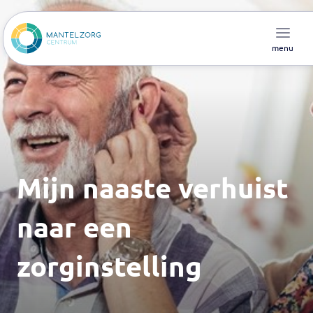
menu
Mijn naaste verhuist
naar een
zorginstelling