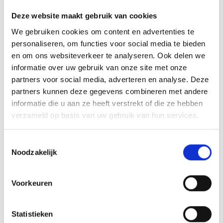
Deze website maakt gebruik van cookies
We gebruiken cookies om content en advertenties te
personaliseren, om functies voor social media te bieden
en om ons websiteverkeer te analyseren. Ook delen we
informatie over uw gebruik van onze site met onze
partners voor social media, adverteren en analyse. Deze
partners kunnen deze gegevens combineren met andere
informatie die u aan ze heeft verstrekt of die ze hebben
verzameld op basis van uw gebruik van hun services.
Workshop Boetseren voor jonge
Toestemmingsselectie
Noodzakelijk
mantelzorgers
Tijdens deze workshop boetseer je jouw
Voorkeuren
eigen kunstwerk. Het maakt niet uit of je
wel of geen ervaring met boetseren hebt.
Statistieken