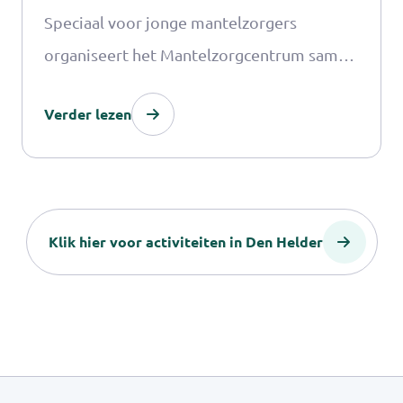
Speciaal voor jonge mantelzorgers
organiseert het Mantelzorgcentrum samen
met Alles Kids een magische StreetMagic
Verder lezen
workshop vol verwondering, plezier en
zelfvertrouwen.
Klik hier voor activiteiten in Den Helder