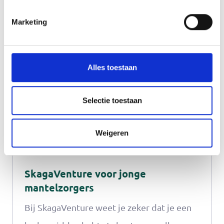
Verder lezen
Kunstenaar Sandra Vlegels legt je precies
Marketing
uit wat je moet doen.
Alles toestaan
Selectie toestaan
Weigeren
SkagaVenture voor jonge
mantelzorgers
Bij SkagaVenture weet je zeker dat je een