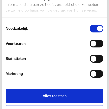
informatie die u aan ze heeft verstrekt of die ze hebben
Jonge mantelzorgers
verzameld op basis van uw gebruik van hun services.
Toestemmingsselectie
Mantelzorgcompliment
Erfrecht
Noodzakelijk
Voor professionals
Voorkeuren
Mantelzorgmakelaar
Respijtzorg
Statistieken
Rouw en verlies
Wlz
Marketing
Consulent mantelzorg
Alles toestaan