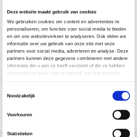
Jaaroverzicht 2024
Deze website maakt gebruik van cookies
We gebruiken cookies om content en advertenties te
Klik hier om het jaaroverzicht van het
personaliseren, om functies voor social media te bieden
en om ons websiteverkeer te analyseren. Ook delen we
Mantelzorgcentrum van 2024 te bekijken
informatie over uw gebruik van onze site met onze
partners voor social media, adverteren en analyse. Deze
Jaaroverzicht 2023
partners kunnen deze gegevens combineren met andere
informatie die u aan ze heeft verstrekt of die ze hebben
Klik hier om het jaaroverzicht van het
verzameld op basis van uw gebruik van hun services.
Mantelzorgcentrum van 2023 te bekijken
Toestemmingsselectie
Noodzakelijk
Voorkeuren
Statistieken