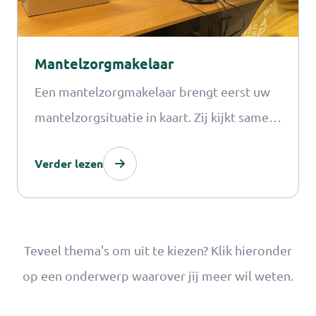
Mantelzorgmakelaar
Een mantelzorgmakelaar brengt eerst uw
mantelzorgsituatie in kaart. Zij kijkt samen
met u waar u tegenaan loopt op het gebied
Verder lezen
van bijvoorbeeld de zorg, woonsituatie,
welzijn en werk/ inkomen. In onderling
overleg besluit u samen met de
mantelzorgmakelaar welke regeltaken de
Teveel thema's om uit te kiezen? Klik hieronder
mantelzorgmakelaar overneemt.
op een onderwerp waarover jij meer wil weten.