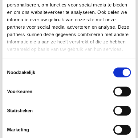
personaliseren, om functies voor social media te bieden
Wlz
en om ons websiteverkeer te analyseren. Ook delen we
informatie over uw gebruik van onze site met onze
De Wet langdurige zorg (Wlz) is een
partners voor social media, adverteren en analyse. Deze
bijzondere wet in het zorglandschap. Je
partners kunnen deze gegevens combineren met andere
informatie die u aan ze heeft verstrekt of die ze hebben
naaste komt niet zomaar in aanmerking
verzameld op basis van uw gebruik van hun services.
Verder lezen
voor een Wlz-indicatie. Een indicatie voor
de Wlz maakt dat je de zorg mogelijk meer
Toestemmingsselectie
Noodzakelijk
flexibel kunt inzetten. Is de Wlz-indicatie
Leestijd: 8 min
eenmaal afgegeven, dan betekent dit een
Voorkeuren
Wlz-indicatie voor het leven. Wil je hier
meer over weten? Lees dan snel verder!
Statistieken
Marketing