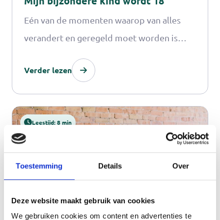
Mijn bijzondere kind wordt 18
Eén van de momenten waarop van alles
verandert en geregeld moet worden is
wanneer een jongere 18 wordt. Het is
Verder lezen
raadzaam om drie maanden van tevoren te
starten met alle voorbereidingen en
aanvragen. De financiële
Leestijd: 8 min
verantwoordelijkheid van ouders stopt
niet bij het 18de jaar. Zij hebben
onderhoudsplicht tot de leeftijd van 21
Toestemming
Details
Over
jaar en moeten dus blijven bijdragen in de
kosten van studie en levensonderhoud.
Deze website maakt gebruik van cookies
We gebruiken cookies om content en advertenties te