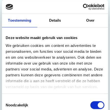
De afhankelijkheid en dus de druk op
mantelzorgers wordt de komende jaren steeds
Toestemming
Details
Over
groter. De bevolking van Nederland vergrijst. Per
inwoner met een langdurige ziekte, beperking of
Deze website maakt gebruik van cookies
psychische aandoening zijn er steeds minder
We gebruiken cookies om content en advertenties te
personaliseren, om functies voor social media te bieden
mantelzorgers. Daarnaast wordt professionele
en om ons websiteverkeer te analyseren. Ook delen we
zorg steeds schaarser vanwege een tekort aan
informatie over uw gebruik van onze site met onze
partners voor social media, adverteren en analyse. Deze
handen aan het bed. Ondersteuning van
partners kunnen deze gegevens combineren met andere
mantelzorgers wordt dus steeds belangrijker. Wij
informatie die u aan ze heeft verstrekt of die ze hebben
verzameld op basis van uw gebruik van hun services.
geloven dat bewustwording en daarmee de
erkenning van de mantelzorger nodig is. Wij als
Toestemmingsselectie
Noodzakelijk
Mantelzorgcentrum handelen in het belang van