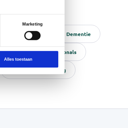
 jij meer wil weten.
Marketing
Waardering
Dementie
echt
Voor professionals
Alles toestaan
Consulent mantelzorg