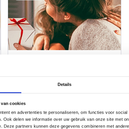
Waardering mantelzorgers
Elke gemeente waardeert haar
mantelzorgers op haar eigen manier. De
Details
ene gemeente doet dat in de vorm van
Verder lezen
een vergoeding of een waardebon, de
 van cookies
ent en advertenties te personaliseren, om functies voor social
andere gemeente laat het
. Ook delen we informatie over uw gebruik van onze site met on
Mantelzorgcentrum extra activiteiten
e. Deze partners kunnen deze gegevens combineren met andere i