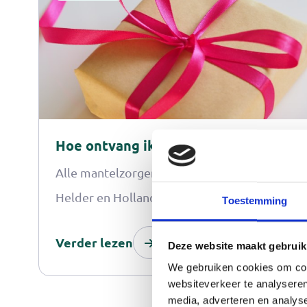
Hoe ontvang ik de waardering?
Alle mantelzorgers in Schagen, Den
Helder en Hollands Kroon, die staan
Toestemming
ingeschreven bij het Mantelzorgcentrum,
Verder lezen
ontvangen een waardering vanuit hun
Deze website maakt gebruik
We gebruiken cookies om cont
gemeente. De waardering bestaat uit een
websiteverkeer te analyseren
digitale VVV cadeaukaart. Sta je bij het
media, adverteren en analys