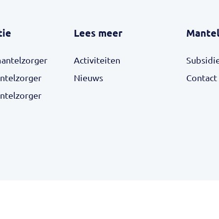
tie
Lees meer
Mantel
mantelzorger
Activiteiten
Subsidi
ntelzorger
Nieuws
Contact
ntelzorger