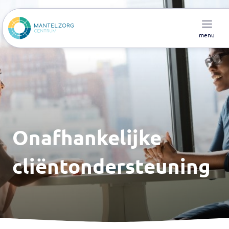
menu
Onafhankelijke
cliëntondersteuning