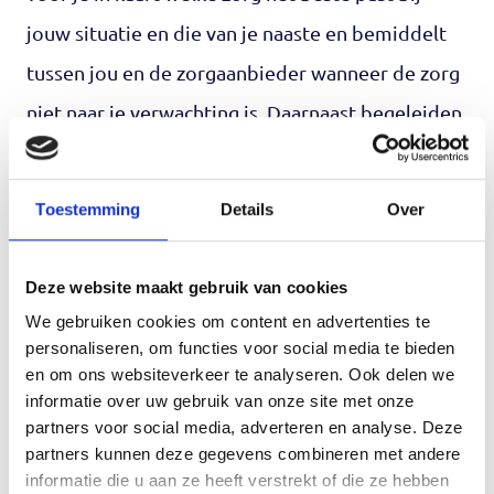
jouw situatie en die van je naaste en bemiddelt
tussen jou en de zorgaanbieder wanneer de zorg
niet naar je verwachting is. Daarnaast begeleiden
we bij een Wmo-aanvraag, keukentafelgesprek,
het opstellen van een zorgplan, ondersteunen we
Toestemming
Details
Over
bij klachten en bij een nieuwe Wlz-aanvraag
wanneer de zorg verandert.
Deze website maakt gebruik van cookies
We gebruiken cookies om content en advertenties te
Waarom het Mantelzorgcentrum?
personaliseren, om functies voor social media te bieden
In deze regio zijn meerdere aanbieders van
en om ons websiteverkeer te analyseren. Ook delen we
informatie over uw gebruik van onze site met onze
onafhankelijke clientondersteuning. Het
partners voor social media, adverteren en analyse. Deze
Mantelzorgcentrum is de enige aanbieder die
partners kunnen deze gegevens combineren met andere
informatie die u aan ze heeft verstrekt of die ze hebben
alleen mantelzorgers ondersteunt. Wij zien dat er