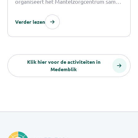
organiseert het Mantelzorgcentrum samen
met Alles Kids een magische StreetMagic
Verder lezen
workshop vol verwondering, plezier en
zelfvertrouwen.
Klik hier voor de activiteiten in
Medemblik