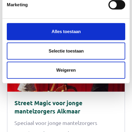
Verder lezen
Marketing
escape room tot VR games. Het
Mantelzorgcentrum heeft samen met
Skaga Adventure een leuk programma
Alles toestaan
voor jou samengesteld.
Selectie toestaan
Weigeren
Street Magic voor jonge
mantelzorgers Alkmaar
Speciaal voor jonge mantelzorgers