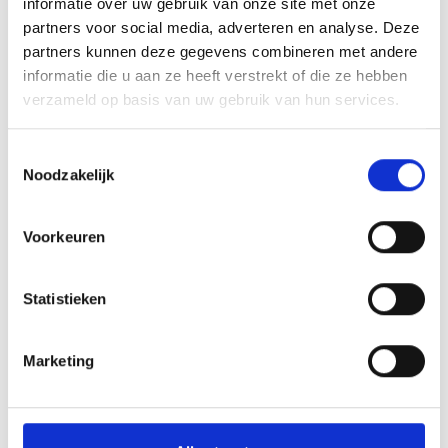
informatie over uw gebruik van onze site met onze
te vinden op de website van
Geriant
.
partners voor social media, adverteren en analyse. Deze
partners kunnen deze gegevens combineren met andere
informatie die u aan ze heeft verstrekt of die ze hebben
verzameld op basis van uw gebruik van hun services.
Ga naar de website van Geriant
Toestemmingsselectie
Noodzakelijk
Contact
Voorkeuren
Hoofdvestiging
Statistieken
Witte Paal 347
Marketing
1742 LE , Schagen
085 - 018 38 90
info@mantelzorgcentrum.nl