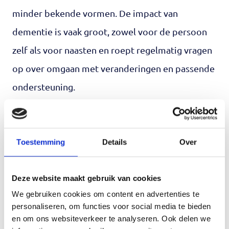
minder bekende vormen. De impact van
dementie is vaak groot, zowel voor de persoon
zelf als voor naasten en roept regelmatig vragen
op over omgaan met veranderingen en passende
ondersteuning.
In deze fase kan begeleiding en deskundige
ondersteuning helpend zijn. Geriant biedt
Toestemming
Details
Over
ondersteuning aan mensen met
geheugenklachten en dementie in de regio
Deze website maakt gebruik van cookies
Noord-Holland Noord. Van onderzoek en
We gebruiken cookies om content en advertenties te
behandeling tot begeleiding en ondersteuning.
personaliseren, om functies voor social media te bieden
en om ons websiteverkeer te analyseren. Ook delen we
Meer informatie over hulp bij dementie is terug