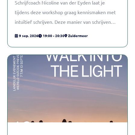
Schrijfcoach Nicoline van der Eyden laat je
tijdens deze workshop graag kennismaken met
intuïtief schrijven. Deze manier van schrijven
geeft je in alle rust de gelegenheid om even stil
9 sep. 2026
19:00 - 20:30
Zuidermeer
te staan bij jezelf en veilig je hart te luchten.
Door middel van verrassende schrijfoefeningen
ervaar je in korte tijd dat schrijven niet alleen
een fijne uitlaatklep is maar ook helderheid,
energie en vertrouwen geeft. Voor deze
workshop is geen bijzondere schrijfervaring
nodig. Door gerichte schrijfoefeningen ga je
vanzelf schrijven.