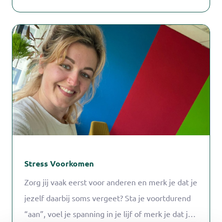
mantelzorgers te inspireren, aan het schrijven te
krijgen en te houden. Onder de naam
SchrijfBeweging geeft Nicoline 1-op-1
schrijfbegeleiding en organiseert zij
verschillende schrijfprogramma’s van korte
workshops tot langere schrijftrajecten.
Stress Voorkomen
Zorg jij vaak eerst voor anderen en merk je dat je
jezelf daarbij soms vergeet? Sta je voortdurend
“aan”, voel je spanning in je lijf of merk je dat je