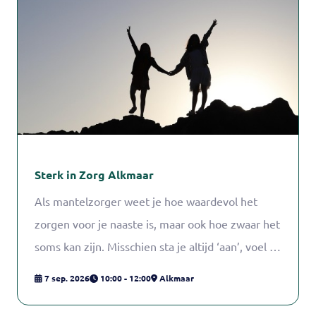
Sterk in Zorg Alkmaar
Als mantelzorger weet je hoe waardevol het
zorgen voor je naaste is, maar ook hoe zwaar het
soms kan zijn. Misschien sta je altijd ‘aan’, voel je
je verantwoordelijk voor alles en schiet zorgen
7 sep. 2026
10:00 - 12:00
Alkmaar
voor jezelf er steeds bij in.