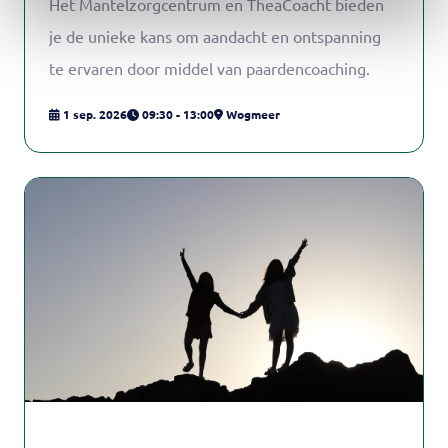
Het Mantelzorgcentrum en TheaCoacht bieden
je de unieke kans om aandacht en ontspanning
te ervaren door middel van paardencoaching.
1 sep. 2026
09:30 - 13:00
Wogmeer