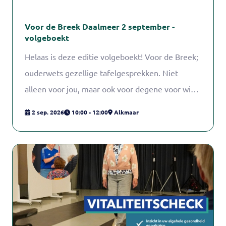
Voor de Breek Daalmeer 2 september -
volgeboekt
Helaas is deze editie volgeboekt! Voor de Breek;
ouderwets gezellige tafelgesprekken. Niet
alleen voor jou, maar ook voor degene voor wie
je zorgt. Natuurlijk bent je zonder jouw naaste
2 sep. 2026
10:00 - 12:00
Alkmaar
ook welkom! Het gaat vooral om de gezelligheid
en even samen zijn. Amber Supèr en Cas Knol,
sociaal pedagogisch hulpverleners van
Wijkcentrum de Daalder, begeleiden de groep.
Zij zorgen ook dat er altijd iets lekkers bij de
thee en koffie is!