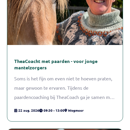
TheaCoacht met paarden - voor jonge
mantelzorgers
Soms is het fijn om even niet te hoeven praten,
maar gewoon te ervaren. Tijdens de
paardencoaching bij TheaCoach ga je samen met
paarden en ezels aan de slag met thema's zoals
22 aug. 2026
09:30 - 13:00
Wogmeer
zelfvertrouwen, emoties, grenzen aangeven en
omgaan met uitdagingen.