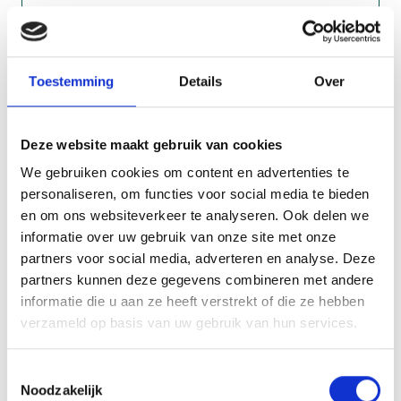
hoofd maar blijft doorgaan? Stress sluipt er vaak
26 aug. 2026
13:30 - 15:00
Den Helder
ongemerkt in vooral wanneer zorgen,
verantwoordelijkheden en verwachtingen zich
Toestemming
Details
Over
opstapelen. En dat is helemaal niet vreemd.
Stress voorkomen is geen kwestie van nóg meer
Deze website maakt gebruik van cookies
moeten, maar van beter leren herkennen wat jij
We gebruiken cookies om content en advertenties te
nodig hebt. Wat kost je energie, en wat geeft
personaliseren, om functies voor social media te bieden
juist ruimte en rust? Tijdens deze praktische
en om ons websiteverkeer te analyseren. Ook delen we
informatie over uw gebruik van onze site met onze
training Stress Voorkomen sta jij centraal.
partners voor social media, adverteren en analyse. Deze
partners kunnen deze gegevens combineren met andere
informatie die u aan ze heeft verstrekt of die ze hebben
verzameld op basis van uw gebruik van hun services.
Dementie door een VR Bril
Helaas is deze activiteit volgeboekt. Hoe krijg je
Toestemmingsselectie
Noodzakelijk
meer begrip voor iemand met dementie? Stap in