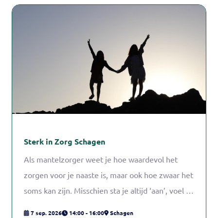
Sterk in Zorg Schagen
Als mantelzorger weet je hoe waardevol het
zorgen voor je naaste is, maar ook hoe zwaar het
soms kan zijn. Misschien sta je altijd ‘aan’, voel je
je verantwoordelijk voor alles en schiet zorgen
7 sep. 2026
14:00 - 16:00
Schagen