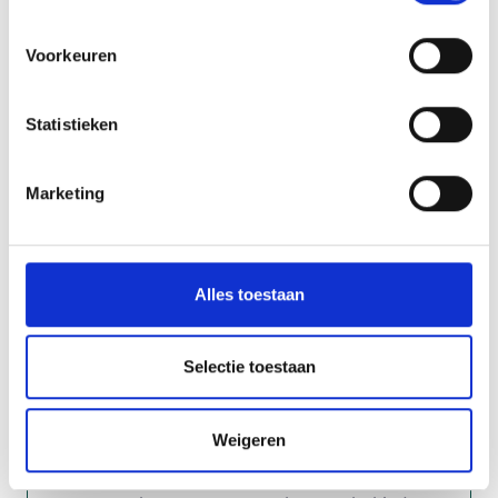
de schoenen van jouw naaste met dementie
Voorkeuren
door middel van de VR Bril.
26 aug. 2026
13:30 - 15:00
Den Helder
Statistieken
Marketing
Alles toestaan
Selectie toestaan
Weigeren
TheaCoacht met paarden