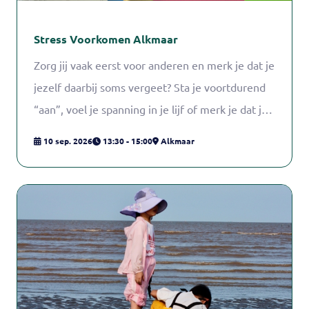
Stress Voorkomen Alkmaar
Zorg jij vaak eerst voor anderen en merk je dat je
jezelf daarbij soms vergeet? Sta je voortdurend
“aan”, voel je spanning in je lijf of merk je dat je
hoofd maar blijft doorgaan? Stress sluipt er vaak
10 sep. 2026
13:30 - 15:00
Alkmaar
ongemerkt in vooral wanneer zorgen,
verantwoordelijkheden en verwachtingen zich
opstapelen. En dat is helemaal niet vreemd.
Stress voorkomen is geen kwestie van nóg meer
moeten, maar van beter leren herkennen wat jij
nodig hebt. Wat kost je energie, en wat geeft
juist ruimte en rust? Tijdens deze praktische
training Stress Voorkomen sta jij centraal.