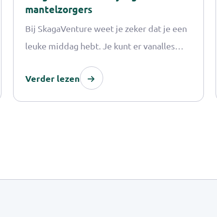
mantelzorgers
Bij SkagaVenture weet je zeker dat je een
leuke middag hebt. Je kunt er vanalles
doen, van jumpen tot karten en van een
Verder lezen
escape room tot VR games. Het
Mantelzorgcentrum heeft samen met
Skaga Adventure een leuk programma
voor jou samengesteld.