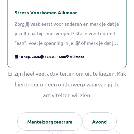
SchrijfBeweging geeft de workshop. Over
Nicoline van der Eyden Nicoline van der Eyden is
Stress Voorkomen Alkmaar
ruim tien jaar mantelzorger geweest voor haar
Zorg jij vaak eerst voor anderen en merk je dat je
ouders. Schrijven heeft haar in die jaren (en ook
jezelf daarbij soms vergeet? Sta je voortdurend
daarna) overeind gehouden. Nu is het haar
“aan”, voel je spanning in je lijf of merk je dat je
missie om met schrijfworkshops en programma’s
hoofd maar blijft doorgaan? Stress sluipt er vaak
10 sep. 2026
13:30 - 15:00
Alkmaar
mantelzorgers te inspireren, aan het schrijven te
ongemerkt in vooral wanneer zorgen,
krijgen en te houden. Onder de naam
verantwoordelijkheden en verwachtingen zich
Er zijn heel veel activiteiten om uit te kiezen. Klik
SchrijfBeweging geeft Nicoline 1-op-1
opstapelen. En dat is helemaal niet vreemd.
hieronder op een onderwerp waarvan jij de
schrijfbegeleiding en organiseert zij
Stress voorkomen is geen kwestie van nóg meer
activiteiten wil zien.
verschillende schrijfprogramma’s van korte
moeten, maar van beter leren herkennen wat jij
workshops tot langere schrijftrajecten.
nodig hebt. Wat kost je energie, en wat geeft
juist ruimte en rust? Tijdens deze praktische
Mantelzorgcentrum
Avond
training Stress Voorkomen sta jij centraal.