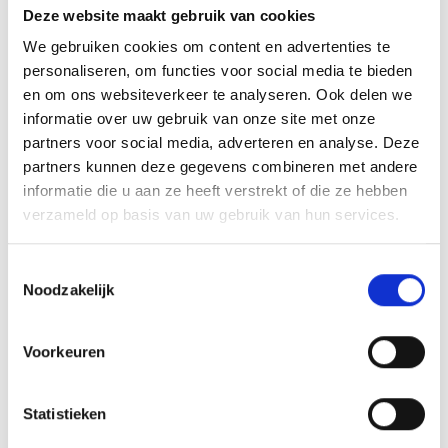
Deze website maakt gebruik van cookies
We gebruiken cookies om content en advertenties te
personaliseren, om functies voor social media te bieden
en om ons websiteverkeer te analyseren. Ook delen we
informatie over uw gebruik van onze site met onze
partners voor social media, adverteren en analyse. Deze
partners kunnen deze gegevens combineren met andere
informatie die u aan ze heeft verstrekt of die ze hebben
Sterk in Zorg Schagen
verzameld op basis van uw gebruik van hun services.
Als mantelzorger weet je hoe waardevol het
zorgen voor je naaste is, maar ook hoe zwaar het
Toestemmingsselectie
Noodzakelijk
soms kan zijn. Misschien sta je altijd ‘aan’, voel je
je verantwoordelijk voor alles en schiet zorgen
7 sep. 2026
14:00 - 16:00
Schagen
Voorkeuren
voor jezelf er steeds bij in.
Statistieken