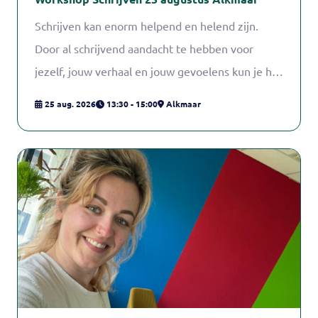
Schrijven kan enorm helpend en helend zijn.
Door al schrijvend aandacht te hebben voor
jezelf, jouw verhaal en jouw gevoelens kun je het
mantelzorgen beter volhouden. Tijdens deze
25 aug. 2026
13:30 - 15:00
Alkmaar
workshop sta je even stil bij jezelf. Je schrijft op
gevoel en juist niet ‘met je hoofd’. Intuïtief
schrijven heet dat. Je hebt hier geen speciale
schrijfervaring voor nodig. Door gerichte
schrijfoefeningen gaat het schrijven helemaal
vanzelf en ontdek je wat er in je leeft en
belangrijk voor jou is. Je vertrekt met meer rust
in je hoofd, nieuwe inzichten, inspiratie en
energie. Nicoline van der Eyden van