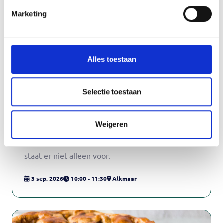
Marketing
Alles toestaan
Selectie toestaan
Familie- en naastengroep GGZ
Weigeren
Zorg je voor iemand met psychische klachten? Je
staat er niet alleen voor.
3 sep. 2026
10:00 - 11:30
Alkmaar