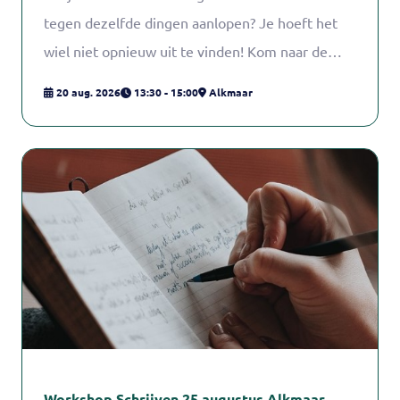
tegen dezelfde dingen aanlopen? Je hoeft het
wiel niet opnieuw uit te vinden! Kom naar de
ontmoetingsgroep en deel ervaringen en tips
20 aug. 2026
13:30 - 15:00
Alkmaar
met andere mantelzorgers. Arianne Heijdenrijk,
consulent mantelzorg bij het
Mantelzorgcentrum, begeleidt de
ontmoetingsgroep.
Workshop Schrijven 25 augustus Alkmaar