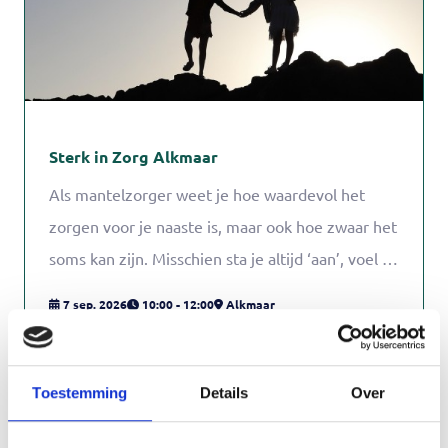
Sterk in Zorg Alkmaar
Als mantelzorger weet je hoe waardevol het
zorgen voor je naaste is, maar ook hoe zwaar het
soms kan zijn. Misschien sta je altijd ‘aan’, voel je
je verantwoordelijk voor alles en schiet zorgen
7 sep. 2026
10:00 - 12:00
Alkmaar
voor jezelf er steeds bij in.
Toestemming
Details
Over