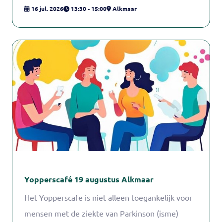
ontmoetingsgroep en deel ervaringen en tips
16 jul. 2026
13:30 - 15:00
Alkmaar
met andere mantelzorgers. Arianne Heijdenrijk,
consulent mantelzorg bij het
Mantelzorgcentrum, begeleidt de
ontmoetingsgroep.
Yopperscafé 19 augustus Alkmaar
Het Yopperscafe is niet alleen toegankelijk voor
mensen met de ziekte van Parkinson (isme)