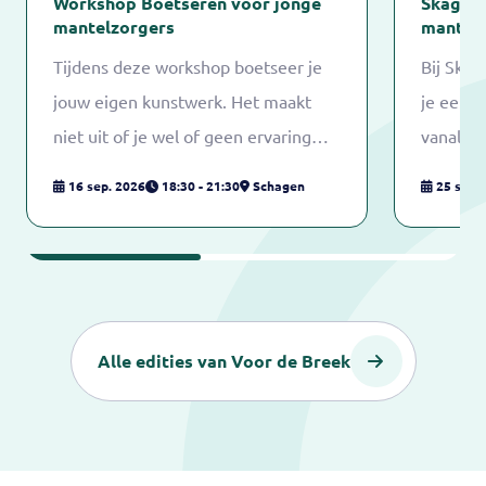
Workshop Boetseren voor jonge
SkagaVe
mantelzorgers
mantel
Tijdens deze workshop boetseer je
Bij Skag
jouw eigen kunstwerk. Het maakt
je een l
niet uit of je wel of geen ervaring
vanalles
met boetseren hebt. Kunstenaar
en van 
16 sep. 2026
18:30 - 21:30
Schagen
25 sep.
Sandra Vlegels legt je precies uit wat
games. 
je moet doen.
heeft s
een leu
samenge
Alle edities van Voor de Breek