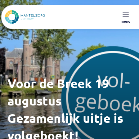
menu
Voor de Breek 19
augustus
Gezamenlijk uitje is
volgeboekt!