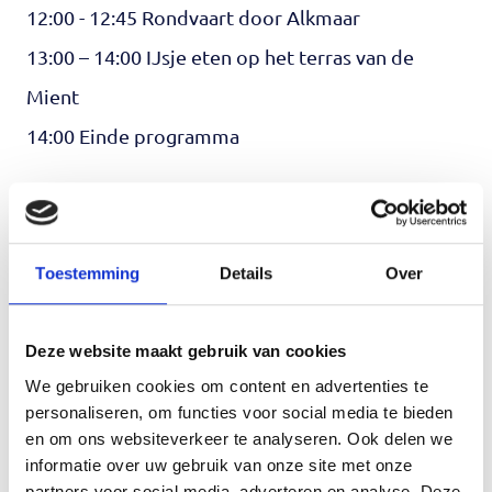
12:00 - 12:45 Rondvaart door Alkmaar
13:00 – 14:00 IJsje eten op het terras van de
Mient
14:00 Einde programma
In het kort
Woensdag 19 augustus
11.30 - 14.00 uur
Toestemming
Details
Over
Verzamelen:
Platte Stenenbrug
, Alkmaar
Deze website maakt gebruik van cookies
Aanmelden
We gebruiken cookies om content en advertenties te
Aanmelden is verplicht. Dat kan via
personaliseren, om functies voor social media te bieden
en om ons websiteverkeer te analyseren. Ook delen we
info@mantelzorgcentrum.nl
of 085 - 018 38 90.
informatie over uw gebruik van onze site met onze
partners voor social media, adverteren en analyse. Deze