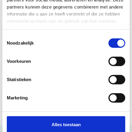
partners kunnen deze gegevens combineren met andere
informatie die u aan ze heeft verstrekt of die ze hebben
Ik meld me aan
verzameld op basis van uw gebruik van hun services.
Toestemmingsselectie
Noodzakelijk
Contact
Voorkeuren
Hoofdvestiging
Statistieken
Witte Paal 347
1742 LE , Schagen
Marketing
085 - 018 38 90
info@mantelzorgcentrum.nl
Alles toestaan