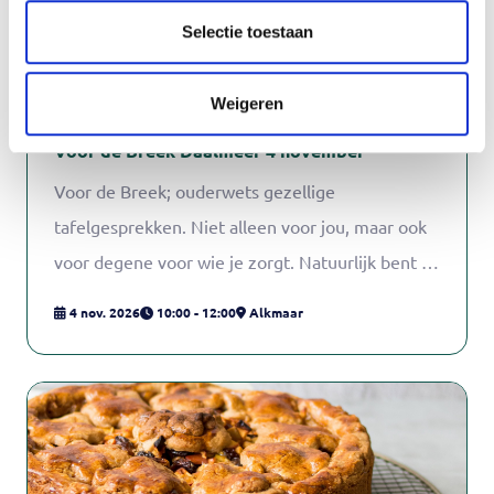
Selectie toestaan
Weigeren
Voor de Breek Daalmeer 4 november
Voor de Breek; ouderwets gezellige
tafelgesprekken. Niet alleen voor jou, maar ook
voor degene voor wie je zorgt. Natuurlijk bent je
zonder jouw naaste ook welkom! Het gaat vooral
4 nov. 2026
10:00 - 12:00
Alkmaar
om de gezelligheid en even samen zijn. Amber
Supèr en Cas Knol, sociaal pedagogisch
hulpverleners van Wijkcentrum de Daalder,
begeleiden de groep. Zij zorgen ook dat er altijd
iets lekkers bij de thee en koffie is!