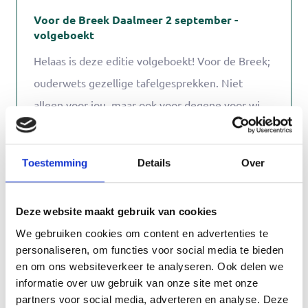
Voor de Breek Daalmeer 2 september -
volgeboekt
Helaas is deze editie volgeboekt! Voor de Breek;
ouderwets gezellige tafelgesprekken. Niet
alleen voor jou, maar ook voor degene voor wie
je zorgt. Natuurlijk bent je zonder jouw naaste
2 sep. 2026
10:00 - 12:00
Alkmaar
ook welkom! Het gaat vooral om de gezelligheid
Toestemming
Details
Over
en even samen zijn. Amber Supèr en Cas Knol,
sociaal pedagogisch hulpverleners van
Deze website maakt gebruik van cookies
Wijkcentrum de Daalder, begeleiden de groep.
We gebruiken cookies om content en advertenties te
Zij zorgen ook dat er altijd iets lekkers bij de
personaliseren, om functies voor social media te bieden
thee en koffie is!
en om ons websiteverkeer te analyseren. Ook delen we
informatie over uw gebruik van onze site met onze
partners voor social media, adverteren en analyse. Deze