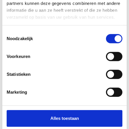
partners kunnen deze gegevens combineren met andere
informatie die u aan ze heeft verstrekt of die ze hebben
verzameld op basis van uw gebruik van hun services.
Voor de Breek Daalmeer 7 oktober
Toestemmingsselectie
Voor de Breek; ouderwets gezellige
Noodzakelijk
tafelgesprekken. Niet alleen voor jou, maar ook
voor degene voor wie je zorgt. Natuurlijk bent je
Voorkeuren
zonder jouw naaste ook welkom! Het gaat vooral
7 okt. 2026
10:00 - 12:00
Alkmaar
om de gezelligheid en even samen zijn. Amber
Statistieken
Supèr en Cas Knol, sociaal pedagogisch
Marketing
hulpverleners van Wijkcentrum de Daalder,
begeleiden de groep. Zij zorgen ook dat er altijd
iets lekkers bij de thee en koffie is!
Alles toestaan