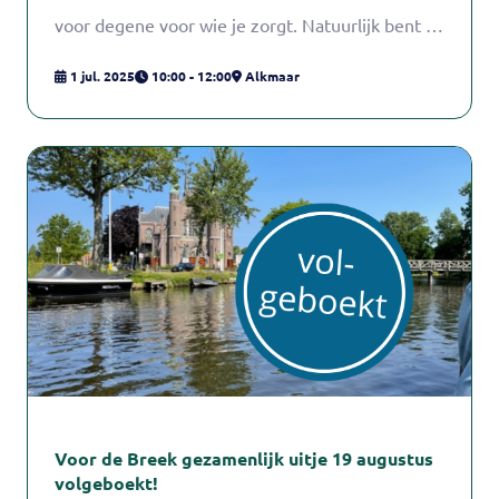
voor degene voor wie je zorgt. Natuurlijk bent je
zonder jouw naaste ook welkom! Het gaat vooral
1 jul. 2025
10:00 - 12:00
Alkmaar
om de gezelligheid en even samen zijn. Amber
Supèr en Cas Knol, sociaal pedagogisch
hulpverleners van Wijkcentrum de Daalder,
begeleiden de groep. Zij zorgen ook dat er altijd
iets lekkers bij de thee en koffie is!
Voor de Breek gezamenlijk uitje 19 augustus
volgeboekt!