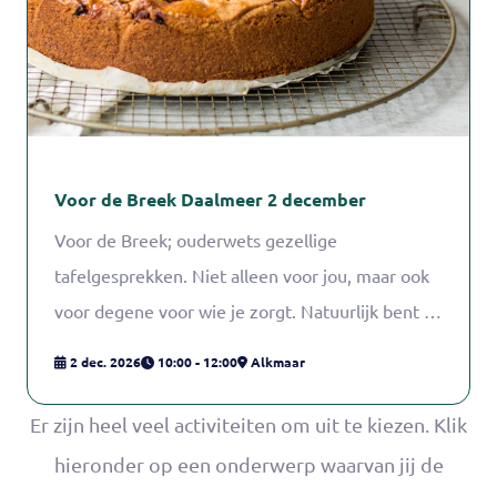
Voor de Breek Daalmeer 2 december
Voor de Breek; ouderwets gezellige
tafelgesprekken. Niet alleen voor jou, maar ook
voor degene voor wie je zorgt. Natuurlijk bent je
zonder jouw naaste ook welkom! Het gaat vooral
2 dec. 2026
10:00 - 12:00
Alkmaar
om de gezelligheid en even samen zijn. Amber
Supèr en Cas Knol, sociaal pedagogisch
Er zijn heel veel activiteiten om uit te kiezen. Klik
hulpverleners van Wijkcentrum de Daalder,
hieronder op een onderwerp waarvan jij de
begeleiden de groep. Zij zorgen ook dat er altijd