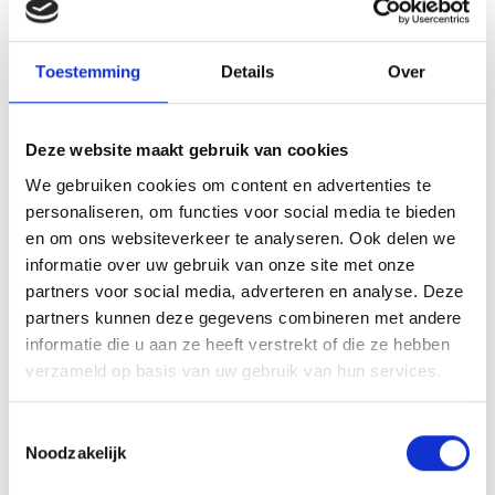
maken
Beleidsmakers
Toestemming
Details
Over
om het onderwerp bespreekbaar te maken
met alle betrokken partijen in de stad of regio.
Deze website maakt gebruik van cookies
We gebruiken cookies om content en advertenties te
Bedrijven
personaliseren, om functies voor social media te bieden
en om ons websiteverkeer te analyseren. Ook delen we
om het onderwerp werk en mantelzorg
informatie over uw gebruik van onze site met onze
bespreekbaar te maken binnen organsities.
partners voor social media, adverteren en analyse. Deze
partners kunnen deze gegevens combineren met andere
Iedereen die zich verliest in de zorg om een
informatie die u aan ze heeft verstrekt of die ze hebben
verzameld op basis van uw gebruik van hun services.
ander
Broos is niet alleen geschikt voor mensen met
Toestemmingsselectie
Noodzakelijk
een kind met een beperking, maar voor iedereen