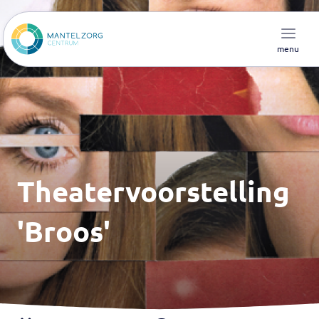
menu
Theatervoorstelling
'Broos'