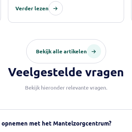
online. Het platform biedt naasten de
Verder lezen
mogelijkheid om met elkaar in gesprek te
gaan, naasten vinden er tips en
organisaties die hen kunnen ondersteunen
op uiteenlopende manieren. 10 november
Bekijk alle artikelen
is de officiële start van de website.
Veelgestelde vragen
Bekijk hieronder relevante vragen.
t opnemen met het Mantelzorgcentrum?