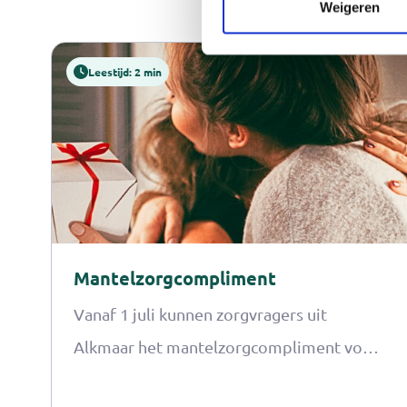
Weigeren
Leestijd: 2 min
Mantelzorgcompliment
Vanaf 1 juli kunnen zorgvragers uit
Alkmaar het mantelzorgcompliment voor
hun mantelzorger aanvragen.