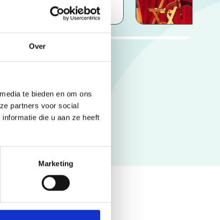
6
15:30 - 18:00
Schagen
gcentrum heeft samen met
enture een leuk programma
amengesteld.
Over
 media te bieden en om ons
ze partners voor social
nformatie die u aan ze heeft
Marketing