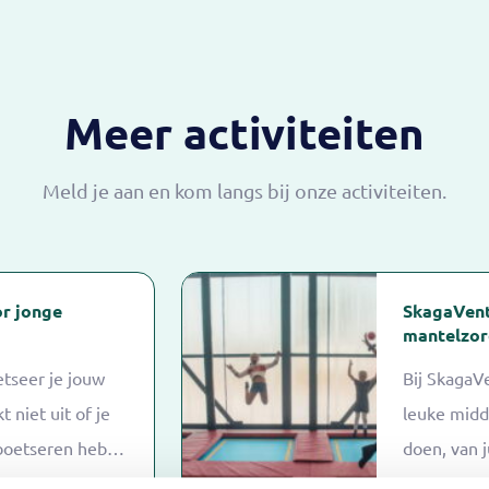
Meer activiteiten
Meld je aan en kom langs bij onze activiteiten.
r jonge
SkagaVent
mantelzor
tseer je jouw
Bij SkagaV
 niet uit of je
leuke midda
boetseren hebt.
doen, van 
legt je precies
escape roo