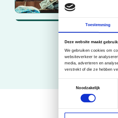
16 sep. 2026
18:30 - 21:30
S
uit wat je moet doen.
Toestemming
Deze website maakt gebruik
We gebruiken cookies om cont
websiteverkeer te analyseren
media, adverteren en analys
verstrekt of die ze hebben v
Toestemmingsselectie
Noodzakelijk