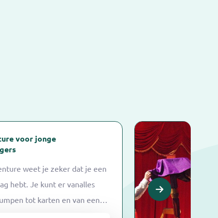
ure voor jonge
gers
enture weet je zeker dat je een
g hebt. Je kunt er vanalles
jumpen tot karten en van een
m tot VR games. Het