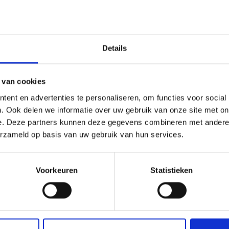
chagen
25 sep. 202
Mantelzor
Skaga Adv
voor jou s
Details
 van cookies
Bekijk alle activiteiten
ent en advertenties te personaliseren, om functies voor social
. Ook delen we informatie over uw gebruik van onze site met on
e. Deze partners kunnen deze gegevens combineren met andere i
erzameld op basis van uw gebruik van hun services.
Voorkeuren
Statistieken
Relevante artikelen
Relevante artikelen voor dit onderwerp