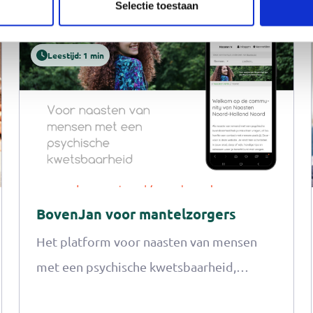
Selectie toestaan
Leestijd: 1 min
BovenJan voor mantelzorgers
Het platform voor naasten van mensen
met een psychische kwetsbaarheid,
www.boven-jan.nl/naasten-nhn, is nu