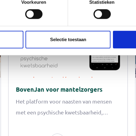
Voorkeuren
Statistieken
Leestijd: 1 min
Selectie toestaan
BovenJan voor mantelzorgers
Het platform voor naasten van mensen
met een psychische kwetsbaarheid,
www.boven-jan.nl/naasten-nhn, is nu
online. Het platform biedt naasten de