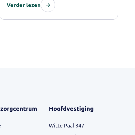
Verder lezen
zorgcentrum
Hoofdvestiging
e
Witte Paal 347