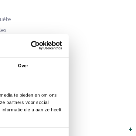
quête
les'
ijken
Over
lsnog
 media te bieden en om ons
ze partners voor social
nformatie die u aan ze heeft