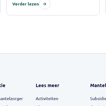
Verder lezen
mogelijkheid om met elkaar in gesprek te
gaan, naasten vinden er tips en
organisaties die hen kunnen ondersteunen
op uiteenlopende manieren. 10 november
is de officiële start van de website.
tie
Lees meer
Mantel
mantelzorger
Activiteiten
Subsidi