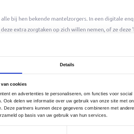
alle bij hen bekende mantelzorgers. In een digitale en
eze extra zorgtaken op zich willen nemen, of ze deze '
n 'les' mag duren. De uitkomsten deelt het
e zorgverleners' in Noord-Holland-Noord om samen te k
Details
angen? Klik dan hieronder op de link om de vragenlijst a
 van cookies
ent en advertenties te personaliseren, om functies voor social
. Ook delen we informatie over uw gebruik van onze site met on
e. Deze partners kunnen deze gegevens combineren met andere i
erzameld op basis van uw gebruik van hun services.