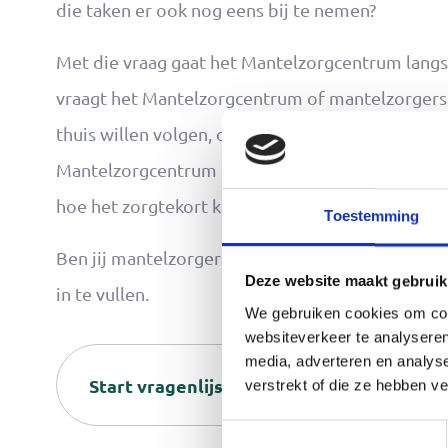
die taken er ook nog eens bij te nemen?
Met die vraag gaat het Mantelzorgcentrum langs 
vraagt het Mantelzorgcentrum of mantelzorgers d
thuis willen volgen, of op locatie en hoelang zo'
Mantelzorgcentrum in het IZA-project 'informel
hoe het zorgtekort kan worden opgelost.
Toestemming
Ben jij mantelzorger en heb je de mail niet ontv
Deze website maakt gebruik
in te vullen.
We gebruiken cookies om cont
websiteverkeer te analyseren
media, adverteren en analys
Start vragenlijst
verstrekt of die ze hebben v
Toestemmingsselectie