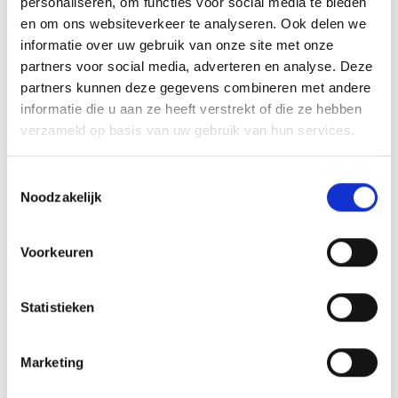
personaliseren, om functies voor social media te bieden
nummer door naar Riët en Corinne, de
en om ons websiteverkeer te analyseren. Ook delen we
organisatoren van de wandelingen, en zij voegen
informatie over uw gebruik van onze site met onze
partners voor social media, adverteren en analyse. Deze
je toe aan de whatsappgroep. Zo ben je altijd op
partners kunnen deze gegevens combineren met andere
de hoogte van de komende ommetjes!
informatie die u aan ze heeft verstrekt of die ze hebben
verzameld op basis van uw gebruik van hun services.
Toestemmingsselectie
Ik meld me aan
Noodzakelijk
Voorkeuren
Contact
Statistieken
Hoofdvestiging
Marketing
Witte Paal 347