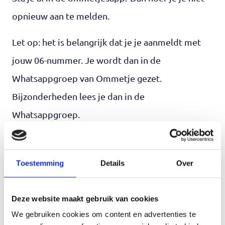
opnieuw aan te melden.
Let op: het is belangrijk dat je je aanmeldt met
jouw 06-nummer. Je wordt dan in de
Whatsappgroep van Ommetje gezet.
Bijzonderheden lees je dan in de
Whatsappgroep.
Whatsappgroep
Alle ommetjes vinden plaats op zondag. Wil je
Toestemming
Details
Over
meedoen aan een of alle ommetjes? Meld je je
dan aan via
info@mantelzorgcentrum.nl
met
Deze website maakt gebruik van cookies
jouw mobiele nummer. Wij sturen je mobiele
We gebruiken cookies om content en advertenties te