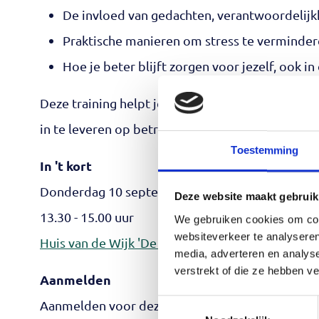
De invloed van gedachten, verantwoordelijk
Praktische manieren om stress te verminde
Hoe je beter blijft zorgen voor jezelf, ook i
Deze training helpt je om meer rust, overzicht en
in te leveren op betrokkenheid bij anderen.
Toestemming
In 't kort
Donderdag 10 september
Deze website maakt gebruik
13.30 - 15.00 uur
We gebruiken cookies om cont
websiteverkeer te analyseren
Huis van de Wijk 'De Alkenhorst'
, Alkmaar
media, adverteren en analys
verstrekt of die ze hebben v
Aanmelden
Toestemmingsselectie
Aanmelden voor deze workshop is verplicht en d