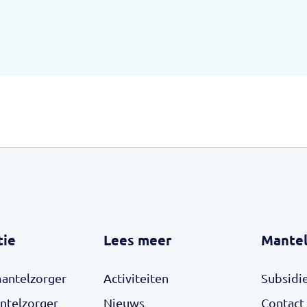
tie
Lees meer
Mantel
mantelzorger
Activiteiten
Subsidi
ntelzorger
Nieuws
Contact