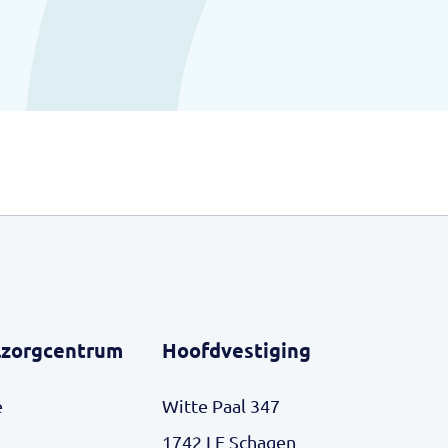
zorgcentrum
Hoofdvestiging
e
Witte Paal 347
1742 LE Schagen