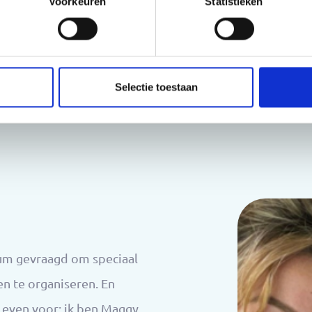
Voorkeuren
Statistieken
Selectie toestaan
rum gevraagd om speciaal
en te organiseren. En
j even voor: ik ben Maggy