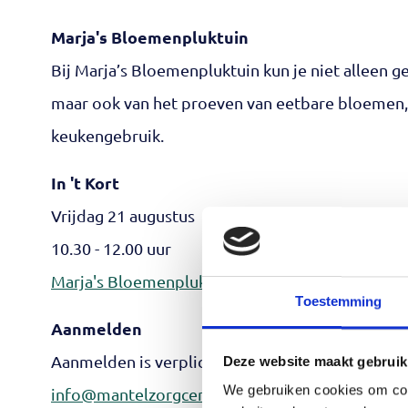
Marja's Bloemenpluktuin
Bij Marja’s Bloemenpluktuin kun je niet alleen 
maar ook van het proeven van eetbare bloemen, 
keukengebruik.
In 't Kort
Vrijdag 21 augustus
10.30 - 12.00 uur
Marja's Bloemenpluktuin
, Noord-Spierdijkerweg
Toestemming
Aanmelden
Aanmelden is verplicht. Meld je per activiteit aan 
Deze website maakt gebruik
We gebruiken cookies om cont
info@mantelzorgcentrum.nl
of 085 - 018 38 90. 