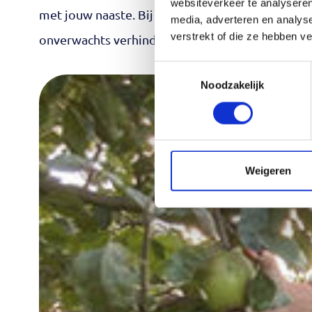
websiteverkeer te analyseren
met jouw naaste. Bij aanmelding verwachten we 
media, adverteren en analys
verstrekt of die ze hebben v
onverwachts verhinderd? Meld je dan op tijd af.
Toestemmingsselectie
Noodzakelijk
Weigeren