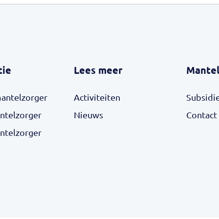
tie
Lees meer
Mantel
mantelzorger
Activiteiten
Subsidi
ntelzorger
Nieuws
Contact
ntelzorger