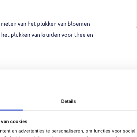
genieten van het plukken van bloemen
het plukken van kruiden voor thee en
 203, Spierdijk
Details
of alle activiteiten ineen. Dat kan via
 van cookies
ent en advertenties te personaliseren, om functies voor social
Geef aan of je alleen komt of samen