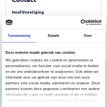
Hoofdvestiging
Witte Paal 347
1742 LE , Schagen
Toestemming
Details
Over
085 - 018 38 90
info@mantelzorgcentrum.nl
Deze website maakt gebruik van cookies
We gebruiken cookies om content en advertenties te
personaliseren, om functies voor social media te bieden
en om ons websiteverkeer te analyseren. Ook delen we
Meer activiteiten
informatie over uw gebruik van onze site met onze
partners voor social media, adverteren en analyse. Deze
partners kunnen deze gegevens combineren met andere
Schrijf je in en kom langs bij onze activiteiten.
informatie die u aan ze heeft verstrekt of die ze hebben
verzameld op basis van uw gebruik van hun services.