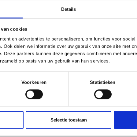
De lessen worden verzorgd door
Details
ijne sfeer.
 van cookies
ent en advertenties te personaliseren, om functies voor social
an bij Fit + Buitensport. Deze gezellige
. Ook delen we informatie over uw gebruik van onze site met on
e. Deze partners kunnen deze gegevens combineren met andere i
en en combineren beweging, buiten zijn
erzameld op basis van uw gebruik van hun services.
vinden daarna iedere donderdag plaats
Voorkeuren
Statistieken
an de Julianalaan in Schagen. Een
dt de groep.
Selectie toestaan
d mogelijk? Dan biedt Zitgym een fijne