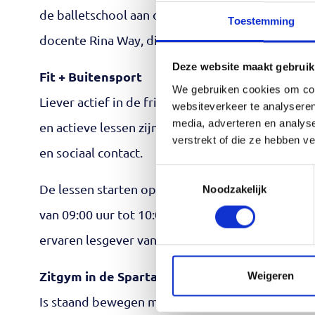
de balletschool aan de Julianalaan in Schagen. 
Toestemming
docente Rina Way, die zorgt voor een veilige en f
Deze website maakt gebruik
Fit + Buitensport
We gebruiken cookies om cont
Liever actief in de frisse buitenlucht? Sluit dan a
websiteverkeer te analyseren
media, adverteren en analys
en actieve lessen zijn speciaal gericht op ouder
verstrekt of die ze hebben v
en sociaal contact.
Toestemmingsselectie
De lessen starten op donderdag 20 augustus en 
Noodzakelijk
van 09:00 uur tot 10:00 uur op het Cruyff Court a
ervaren lesgever van Team Sportservice begelei
Zitgym in de Spartahal
Weigeren
Is staand bewegen minder prettig of minder goe