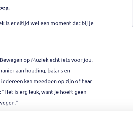
oep.
k is er altijd wel een moment dat bij je
 Bewegen op Muziek echt iets voor jou.
manier aan houding, balans en
; iedereen kan meedoen op zijn of haar
 “Het is erg leuk, want je hoeft geen
ewegen.”
er en vinden plaats op dinsdag van
 tot 12:30 uur. Locatie van de lessen is