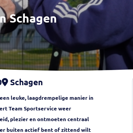
n Schagen
0
Schagen
 een leuke, laagdrempelige manier in
ert Team Sportservice weer
id, plezier en ontmoeten centraal
r buiten actief bent of zittend wilt