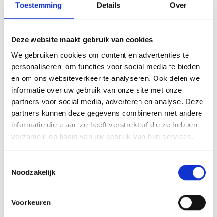
Toestemming
Details
Over
Verder lezen
zorgen dat regeltaken uit handen worden
genomen. Hierdoor wordt de druk voor u
Deze website maakt gebruik van cookies
als mantelzorger minder. Voorbeelden van
We gebruiken cookies om content en advertenties te
personaliseren, om functies voor social media te bieden
wat de mantelzorgconsulent biedt:
Teveel thema's om uit te kiezen? Klik hieronder
en om ons websiteverkeer te analyseren. Ook delen we
Informatie, advies en begeleiding op uw
op een onderwerp waarover jij meer wil weten.
informatie over uw gebruik van onze site met onze
partners voor social media, adverteren en analyse. Deze
situatie toegesneden Cursussen die u
partners kunnen deze gegevens combineren met andere
verder helpen en kracht geven
informatie die u aan ze heeft verstrekt of die ze hebben
Pgb
Mijn bijzondere kind
verzameld op basis van uw gebruik van hun services.
Bijeenkomsten waarin u ervaringen kunt
delen en praktische tips kunt uitwisselen
Balans
Wonen
Toestemmingsselectie
Zet de mantelzorgmakelaar in voor het
Noodzakelijk
overnemen van regeltaken. Biedt psycho-
Mantelzorg en werk
Waardering
Voorkeuren
sociale ondersteuning.