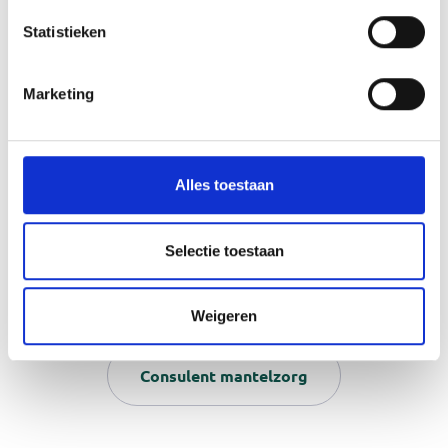
Dementie
Financieel
Statistieken
Jonge mantelzorgers
Marketing
Mantelzorgcompliment
Erfrecht
Alles toestaan
Voor professionals
Selectie toestaan
Mantelzorgmakelaar
Respijtzorg
Rouw en verlies
Wlz
Weigeren
Consulent mantelzorg