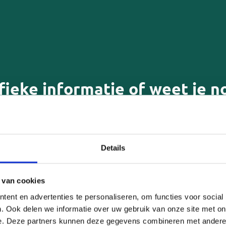
fieke informatie of weet je n
e beantwoorden leiden we je 
rdering
Mantelzorgverklaring
Pgb
Details
omgeving langdurig ziek of hee
e voor
Mantelzorgwoning
 van cookies
ent en advertenties te personaliseren, om functies voor social
ulp om het zorgen wat
Persoonlijke ondersteu
. Ook delen we informatie over uw gebruik van onze site met on
zoeken, regelen of ber
e. Deze partners kunnen deze gegevens combineren met andere i