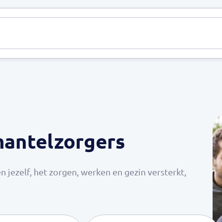
n
Nieuws
Thema's
Informatie
Over ons
Gemee
antelzorgers
en jezelf, het zorgen, werken en gezin versterkt,