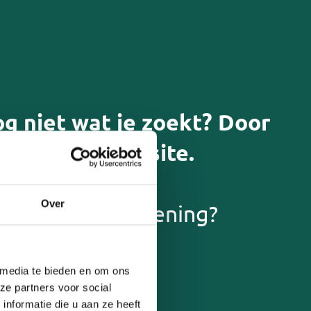
og niet wat je zoekt? Door
door onze website.
Eigen bijdrage
Over
ft die een aandoening?
Mantelzorg en werk combineren
 media te bieden en om ons
ning/ hulp om zaken uit te
ze partners voor social
ekenen
nformatie die u aan ze heeft