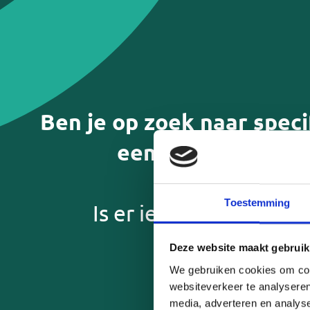
Ben je op zoek naar speci
een paar vragen t
Mantelzorgwaa
Toestemming
Is er iemand in jouw 
Respijtzorg (even vrij of vakanti
Deze website maakt gebruik
mantelzorgers)
We gebruiken cookies om cont
Persoonlijke ondersteuning/h
websiteverkeer te analyseren
lichter te maken
media, adverteren en analys