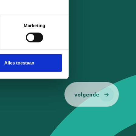
24 jaar
n naaste die verhuist naar een
t
en als mantelzorger
Marketing
telzorgmakelaar
Telefoonnummer
Alles toestaan
volgende