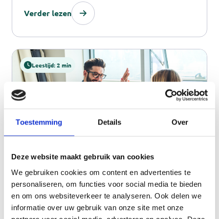
Verder lezen
van bijvoorbeeld de zorg, woonsituatie,
welzijn en werk/ inkomen. In onderling
overleg besluit u samen met de
Leestijd: 2 min
mantelzorgmakelaar welke regeltaken de
mantelzorgmakelaar overneemt.
Toestemming
Details
Over
Deze website maakt gebruik van cookies
We gebruiken cookies om content en advertenties te
Mantelzorg en werk bij bedrijven
personaliseren, om functies voor social media te bieden
Eén op de vier werkende Nederlanders is
en om ons websiteverkeer te analyseren. Ook delen we
informatie over uw gebruik van onze site met onze
mantelzorger. Eén op de drie in