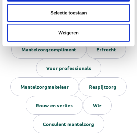
Dementie
Financieel
Selectie toestaan
Jonge mantelzorgers
Weigeren
Mantelzorgcompliment
Erfrecht
Voor professionals
Mantelzorgmakelaar
Respijtzorg
Rouw en verlies
Wlz
Consulent mantelzorg