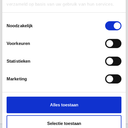
verzameld op basis van uw gebruik van hun services.
Kop van Noord-Holland
Toestemmingsselectie
Noodzakelijk
Noord Kennemerland
Den Helder
Voorkeuren
Hollands Kroon
Schagen
Statistieken
Voor de Breek
Samen in de Wijk
Marketing
NAH
Ontmoetingsgroep
Alles toestaan
Selectie toestaan