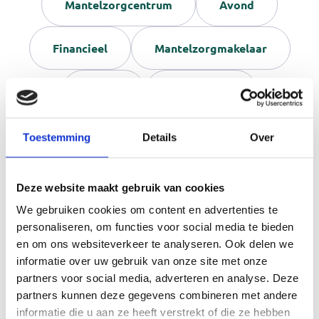
Mantelzorgcentrum
Avond
Financieel
Mantelzorgmakelaar
Wonen
Koggenland
Dag van de Mantelzorg
Bewegen
Toestemming
Details
Over
Dementie
Ontmoeten
Deze website maakt gebruik van cookies
We gebruiken cookies om content en advertenties te
Naaste verhuist
Alkmaar
personaliseren, om functies voor social media te bieden
en om ons websiteverkeer te analyseren. Ook delen we
informatie over uw gebruik van onze site met onze
West-Friesland
partners voor social media, adverteren en analyse. Deze
partners kunnen deze gegevens combineren met andere
Jonge mantelzorgers
Bergen
informatie die u aan ze heeft verstrekt of die ze hebben