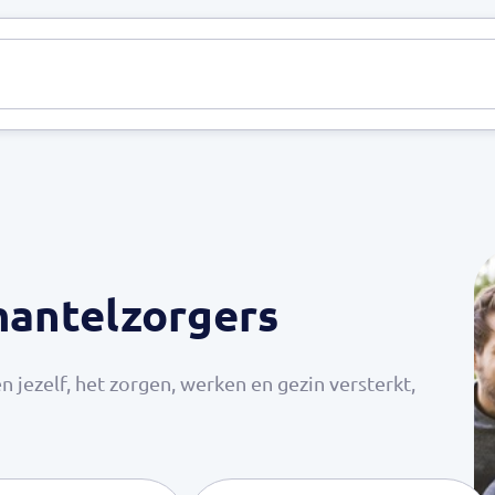
n
Nieuws
Thema's
Informatie
Over ons
Gemee
antelzorgers
en jezelf, het zorgen, werken en gezin versterkt,