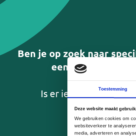
Ben je op zoek naar speci
een paar vragen t
Mantelzorgwaa
Toestemming
Is er iemand in jouw 
Respijtzorg (even vrij of vakanti
Deze website maakt gebruik
mantelzorgers)
We gebruiken cookies om cont
Persoonlijke ondersteuning/h
websiteverkeer te analyseren
lichter te maken
media, adverteren en analys