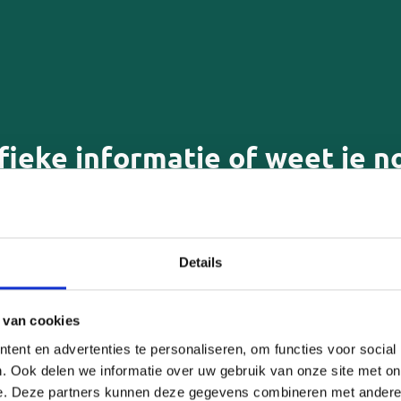
fieke informatie of weet je n
e beantwoorden leiden we je 
rdering
Mantelzorgverklaring
Pgb
Details
omgeving langdurig ziek of hee
e voor
Mantelzorgwoning
 van cookies
ent en advertenties te personaliseren, om functies voor social
ulp om het zorgen wat
Persoonlijke ondersteu
. Ook delen we informatie over uw gebruik van onze site met on
zoeken, regelen of ber
e. Deze partners kunnen deze gegevens combineren met andere i