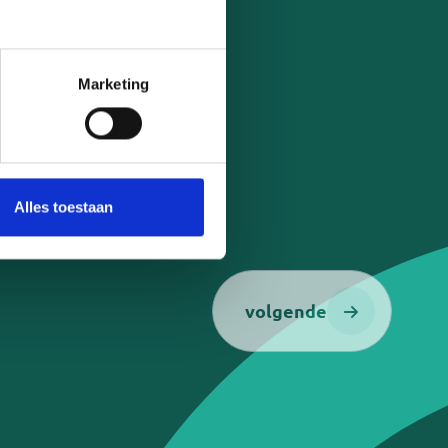
24 jaar
n naaste die verhuist naar een
t
en als mantelzorger
Marketing
telzorgmakelaar
Telefoonnummer
Alles toestaan
volgende