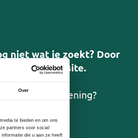
og niet wat je zoekt? Door
door onze website.
Eigen bijdrage
Over
ft die een aandoening?
Mantelzorg en werk combineren
 media te bieden en om ons
ning/ hulp om zaken uit te
ze partners voor social
ekenen
nformatie die u aan ze heeft